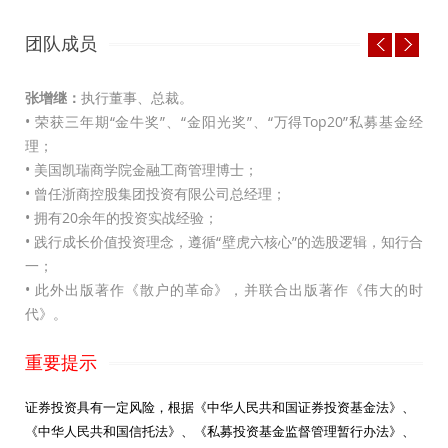
团队成员
张增继：
执行董事、总裁。
陈
• 荣
获三年期“金牛奖”、“金阳光奖”、“万得Top20”私募基金经
•
理；
•
• 美国凯瑞商学院金融工商管理博士；
•
• 曾任浙商控股集团投资有限公司总经理；
•
• 拥有20余年的投资实战经验；
研
• 践行成长价值投资理念，遵循“壁虎六核心”的选股逻辑，知行合
一；
• 此外出版著作《散户的革命》，并联合出版著作《伟大的时
代》。
重要提示
证券投资具有一定风险，根据《中华人民共和国证券投资基金法》、
《中华人民共和国信托法》、《私募投资基金监督管理暂行办法》、