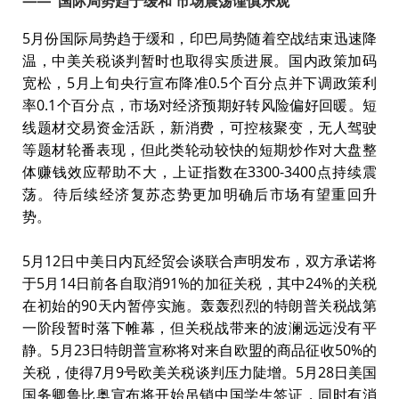
—— 国际局势趋于缓和 市场震荡谨慎乐观
5月份国际局势趋于缓和，印巴局势随着空战结束迅速降
温，中美关税谈判暂时也取得实质进展。国内政策加码
宽松，5月上旬央行宣布降准0.5个百分点并下调政策利
率0.1个百分点，市场对经济预期好转风险偏好回暖。短
线题材交易资金活跃，新消费，可控核聚变，无人驾驶
等题材轮番表现，但此类轮动较快的短期炒作对大盘整
体赚钱效应帮助不大，上证指数在3300-3400点持续震
荡。待后续经济复苏态势更加明确后市场有望重回升
势。
5月12日中美日内瓦经贸会谈联合声明发布，双方承诺将
于5月14日前各自取消91%的加征关税，其中24%的关税
在初始的90天内暂停实施。轰轰烈烈的特朗普关税战第
一阶段暂时落下帷幕，但关税战带来的波澜远远没有平
静。5月23日特朗普宣称将对来自欧盟的商品征收50%的
关税，使得7月9号欧美关税谈判压力陡增。5月28日美国
国务卿鲁比奥宣布将开始吊销中国学生签证，同时有消