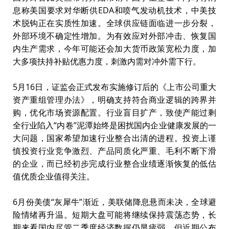
息称美国要求对华断供EDA和喷气发动机技术，中美技
术脱钩正在实质性加速。全球供应链面临进一步分裂，
外部环境不确定性增加。为有效应对外部冲击、恢复国
内生产需求，今年可能还会加大货币政策宽松力度，加
大多项扶持补贴优惠力度，刺激内需对冲外需下行。
5月16日，证监会正式发布实施修订后的《上市公司重大
资产重组管理办法》，明确支持符合商业逻辑的跨界并
购，优化市场资源配置。行业盲目扩产，致使产能过剩
全行业陷入“内卷”泥潭始终是困扰国内企业健康发展的一
大问题，国家希望加速行业整合出清的进程。投资上谨
慎投资行业竞争激烈、产品同质化严重、毛利不断下滑
的企业，而已经初步完成行业整合业绩逐渐恢复的低估
值优质企业值得关注。
6月份美债“灰犀牛”渐近，美联储降息悬而未决，全球避
险情绪再升温。短期大盘可能将继续保持震荡态势，长
期来看国内尽管二季度经济数据仍显疲弱，但近期公布